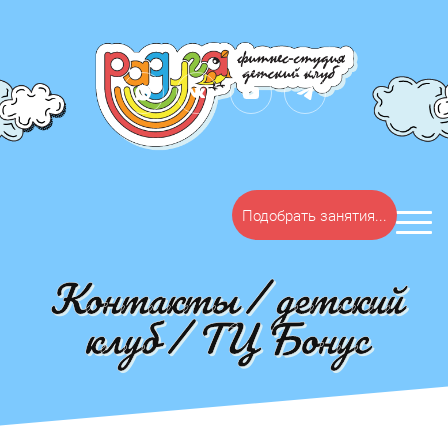
Подобрать занятия...
Контакты / детский
клуб / ТЦ Бонус