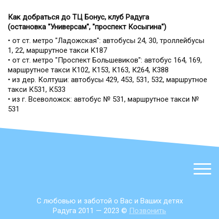
Как добраться до ТЦ Бонус, клуб Радуга
(остановка "Универсам", "проспект Косыгина")
• от ст. метро "Ладожская": автобусы 24, 30, троллейбусы
1, 22, маршрутное такси К187
• от ст. метро "Проспект Большевиков": автобус 164, 169,
маршрутное такси К102, К153, К163, К264, К388
• из дер. Колтуши: автобусы 429, 453, 531, 532, маршрутное
такси К531, К533
• из г. Всеволожск: автобус № 531, маршрутное такси №
531
С любовью и заботой о Вас и Ваших детях
Радуга 2011 — 2023 ©
Позвонить